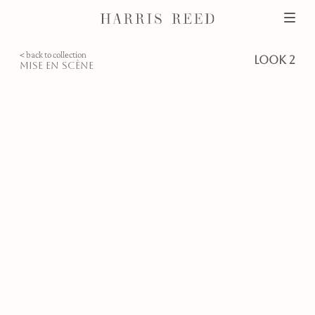
< back to collection
look 2
mise en scène